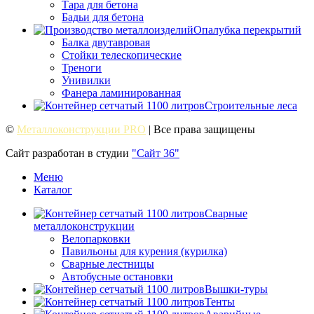
Тара для бетона
Бадьи для бетона
Опалубка перекрытий
Балка двутавровая
Стойки телескопические
Треноги
Унивилки
Фанера ламинированная
Строительные леса
©
Металлоконструкции PRO
| Все права защищены
Сайт разработан в студии
"Сайт 36"
Меню
Каталог
Сварные
металлоконструкции
Велопарковки
Павильоны для курения (курилка)
Сварные лестницы
Автобусные остановки
Вышки-туры
Тенты