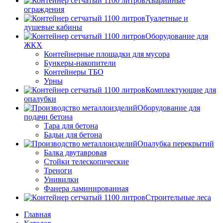
Аварийные
ограждения
Туалетные и
душевые кабины
Оборудование для
ЖКХ
Контейнерные площадки для мусора
Бункеры-накопители
Контейнеры ТБО
Урны
Комплектующие для
опалубки
Оборудование для
подачи бетона
Тара для бетона
Бадьи для бетона
Опалубка перекрытий
Балка двутавровая
Стойки телескопические
Треноги
Унивилки
Фанера ламинированная
Строительные леса
Главная