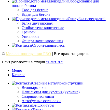
Оборудование для
подачи бетона
Тара для бетона
Бадьи для бетона
Опалубка перекрытий
Балка двутавровая
Стойки телескопические
Треноги
Унивилки
Фанера ламинированная
Строительные леса
©
Металлоконструкции PRO
| Все права защищены
Сайт разработан в студии
"Сайт 36"
Меню
Каталог
Сварные металлоконструкции
Велопарковки
Павильоны для курения (курилка)
Сварные лестницы
Автобусные остановки
Вышки-туры
Тенты