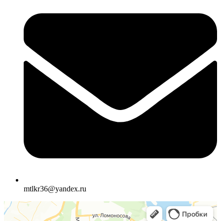
mtlkr36@yandex.ru