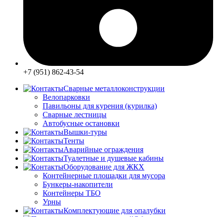
+7 (951) 862-43-54
Сварные металлоконструкции
Велопарковки
Павильоны для курения (курилка)
Сварные лестницы
Автобусные остановки
Вышки-туры
Тенты
Аварийные ограждения
Туалетные и душевые кабины
Оборудование для ЖКХ
Контейнерные площадки для мусора
Бункеры-накопители
Контейнеры ТБО
Урны
Комплектующие для опалубки