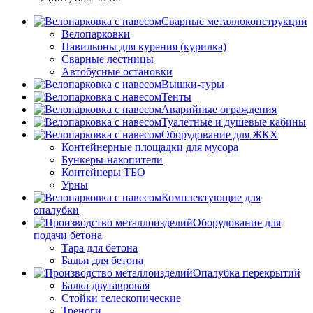
Сварные металлоконструкции
Велопарковки
Павильоны для курения (курилка)
Сварные лестницы
Автобусные остановки
Вышки-туры
Тенты
Аварийные ограждения
Туалетные и душевые кабины
Оборудование для ЖКХ
Контейнерные площадки для мусора
Бункеры-накопители
Контейнеры ТБО
Урны
Комплектующие для
опалубки
Оборудование для
подачи бетона
Тара для бетона
Бадьи для бетона
Опалубка перекрытий
Балка двутавровая
Стойки телескопические
Треноги