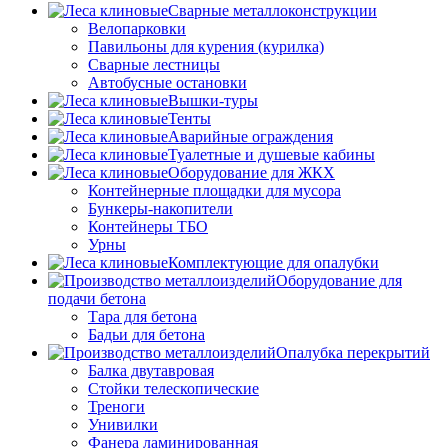
Сварные металлоконструкции
Велопарковки
Павильоны для курения (курилка)
Сварные лестницы
Автобусные остановки
Вышки-туры
Тенты
Аварийные ограждения
Туалетные и душевые кабины
Оборудование для ЖКХ
Контейнерные площадки для мусора
Бункеры-накопители
Контейнеры ТБО
Урны
Комплектующие для опалубки
Оборудование для
подачи бетона
Тара для бетона
Бадьи для бетона
Опалубка перекрытий
Балка двутавровая
Стойки телескопические
Треноги
Унивилки
Фанера ламинированная