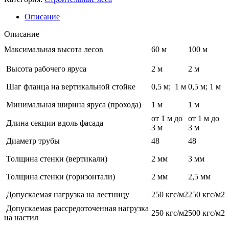
Описание
Описание
Максимальная высота лесов
60 м
100 м
Высота рабочего яруса
2 м
2 м
Шаг фланца на вертикальной стойке
0,5 м; 1 м
0,5 м; 1 м
Минимальная ширина яруса (прохода)
1 м
1 м
от 1 м до
от 1 м до
Длина секции вдоль фасада
3 м
3 м
Диаметр трубы
48
48
Толщина стенки (вертикали)
2 мм
3 мм
Толщина стенки (горизонтали)
2 мм
2,5 мм
Допускаемая нагрузка на лестницу
250 кгс/м2
250 кгс/м2
Допускаемая рассредоточенная нагрузка
250 кгс/м2
500 кгс/м2
на настил