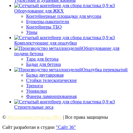
Туалетные и душевые кабины
Оборудование для ЖКХ
Контейнерные площадки для мусора
Бункеры-накопители
Контейнеры ТБО
Урны
Комплектующие для опалубки
Оборудование для
подачи бетона
Тара для бетона
Бадьи для бетона
Опалубка перекрытий
Балка двутавровая
Стойки телескопические
Треноги
Унивилки
Фанера ламинированная
Строительные леса
©
Металлоконструкции PRO
| Все права защищены
Сайт разработан в студии
"Сайт 36"